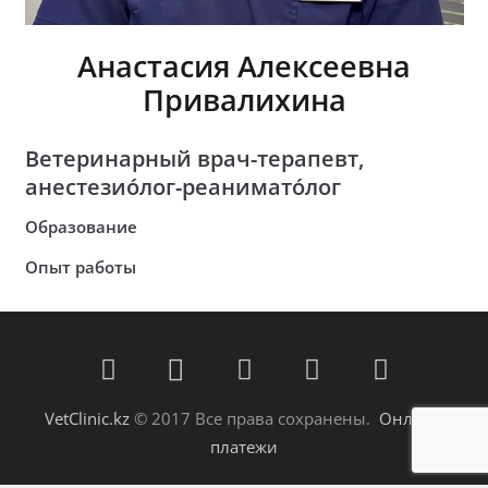
Анастасия Алексеевна
Привалихина
Ветеринарный врач-терапевт,
анестезио́лог-реанимато́лог
Образование
Опыт работы
VetClinic.kz
© 2017 Все права сохранены.
Онлайн
платежи