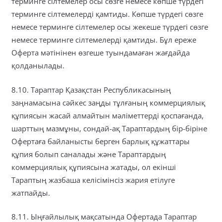
терминге сілтемелер осы сөзге немесе көпше түрдегі
терминге сілтемелерді қамтиды. Көпше түрдегі сөзге
немесе терминге сілтемелер осы жекеше түрдегі сөзге
немесе терминге сілтемелерді қамтиды. Бұл ереже
Оферта мәтінінен өзгеше туындамаған жағдайда
қолданылады.
8.10. Тараптар Қазақстан Республикасының
заңнамасына сәйкес заңды тұлғаның коммерциялық
құпиясын жасай алмайтын мәліметтерді қоспағанда,
шарттың мазмұны, сондай-ақ Тараптардың бір-біріне
Офертаға байланысты берген барлық құжаттары
құпия болып саналады және Тараптардың
коммерциялық құпиясына жатады, ол екінші
Тараптың жазбаша келісімінсіз жария етілуге
жатпайды.
8.11. Ыңғайлылық мақсатында Офертада Тараптар