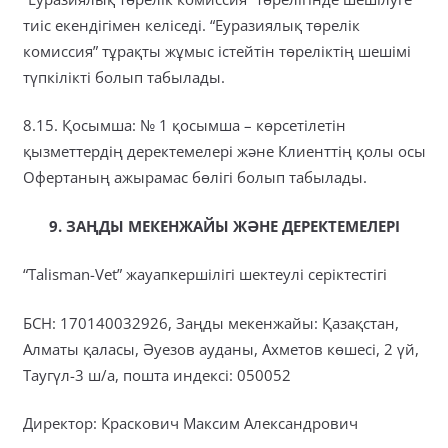
тиіс екендігімен келіседі. “Еуразиялық төрелік
комиссия” тұрақты жұмыс істейтін төреліктің шешімі
түпкілікті болып табылады.
8.15. Қосымша: № 1 қосымша – көрсетілетін
қызметтердің деректемелері және Клиенттің қолы осы
Офертаның ажырамас бөлігі болып табылады.
9. ЗАҢДЫ МЕКЕНЖАЙЫ ЖӘНЕ ДЕРЕКТЕМЕЛЕРІ
“Talisman-Vet” жауапкершілігі шектеулі серіктестігі
БСН: 170140032926, Заңды мекенжайы: Қазақстан,
Алматы қаласы, Әуезов ауданы, Ахметов көшесі, 2 үй,
Таугүл-3 ш/а, пошта индексі: 050052
Директор: Краскович Максим Александрович