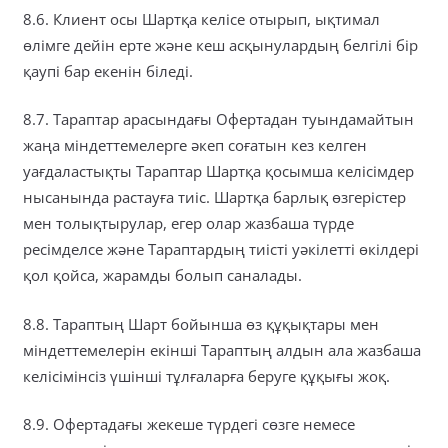
8.6. Клиент осы Шартқа келісе отырып, ықтимал
өлімге дейін ерте және кеш асқынулардың белгілі бір
қаупі бар екенін біледі.
8.7. Тараптар арасындағы Офертадан туындамайтын
жаңа міндеттемелерге әкеп соғатын кез келген
уағдаластықты Тараптар Шартқа қосымша келісімдер
нысанында растауға тиіс. Шартқа барлық өзгерістер
мен толықтырулар, егер олар жазбаша түрде
ресімделсе және Тараптардың тиісті уәкілетті өкілдері
қол қойса, жарамды болып саналады.
8.8. Тараптың Шарт бойынша өз құқықтары мен
міндеттемелерін екінші Тараптың алдын ала жазбаша
келісімінсіз үшінші тұлғаларға беруге құқығы жоқ.
8.9. Офертадағы жекеше түрдегі сөзге немесе