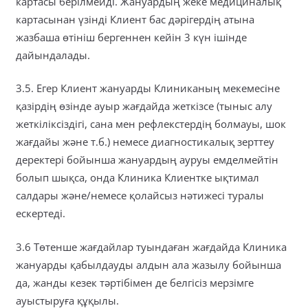
картасы берілмейді. Жануардың жеке медициналық
картасынан үзінді Клиент бас дәрігердің атына
жазбаша өтініш бергеннен кейін 3 күн ішінде
дайындалады.
3.5. Егер Клиент жануарды Клиниканың мекемесіне
қазірдің өзінде ауыр жағдайда жеткізсе (тыныс алу
жеткіліксіздігі, сана мен рефлекстердің болмауы, шок
жағдайы және т.б.) немесе диагностикалық зерттеу
деректері бойынша жануардың ауруы емделмейтін
болып шықса, онда Клиника Клиентке ықтимал
салдары және/немесе қолайсыз нәтижесі туралы
ескертеді.
3.6 Төтенше жағдайлар туындаған жағдайда Клиника
жануарды қабылдауды алдын ала жазылу бойынша
да, жанды кезек тәртібімен де белгісіз мерзімге
ауыстыруға құқылы.