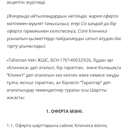
акцептін жүргізеді.
(Жоғарыда айтылғандардың негізінде, жария оферта
мәтінімен мұқият танысыңыз, егер Сіз қандай да бір
оферта тармағымен келіспесеңіз, Сізге Клиника
ұсынатын қызметтерді пайдалануды сатып алудан бас
тарту ұсынылады).
«Talisman-Vet» ЖШС, БСН:170140032926, бұдан әрі
«Клиника» деп аталып, бір тараптан, және болашақта
“Клиент” деп аталатын кез келген жеке немесе заңды
тұлға, екінші тараптан, ал бірлесіп “Тараптар” деп
аталатындар төмендегілер туралы осы Шартты
жасасты:
1. ОФЕРТА
МӘНІ
.
1.1. Оферта шарттарына сәйкес Клиника өзінің