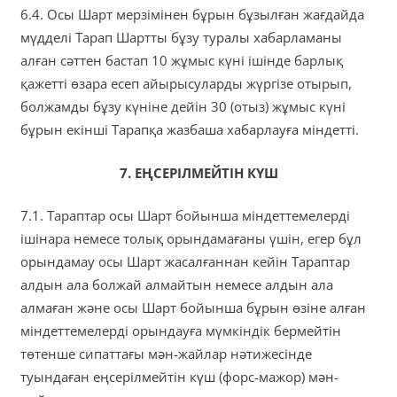
6.4. Осы Шарт мерзімінен бұрын бұзылған жағдайда
мүдделі Тарап Шартты бұзу туралы хабарламаны
алған сәттен бастап 10 жұмыс күні ішінде барлық
қажетті өзара есеп айырысуларды жүргізе отырып,
болжамды бұзу күніне дейін 30 (отыз) жұмыс күні
бұрын екінші Тарапқа жазбаша хабарлауға міндетті.
7. ЕҢСЕРІЛМЕЙТІН КҮШ
7.1. Тараптар осы Шарт бойынша міндеттемелерді
ішінара немесе толық орындамағаны үшін, егер бұл
орындамау осы Шарт жасалғаннан кейін Тараптар
алдын ала болжай алмайтын немесе алдын ала
алмаған және осы Шарт бойынша бұрын өзіне алған
міндеттемелерді орындауға мүмкіндік бермейтін
төтенше сипаттағы мән-жайлар нәтижесінде
туындаған еңсерілмейтін күш (форс-мажор) мән-