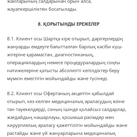
жайларының салдарынан орын алса,
жауапкершіліктен босатылады.
8. ҚОРЫТЫНДЫ ЕРЕЖЕЛЕР
8.1. Клиент осы Шартқа кіре отырып, дәрігерлердің
жануарды емдеуге бағытталған барлық кәсіби күш-
жігеріне қарамастан, диагностиканың,
операциялардың немесе процедуралардың соңғы
нәтижелеріне қатысты абсолютті кепілдіктер беру
мүмкін еместігін мойындайды және түсінеді.
8.2. Клиент осы Офертаның акцептін қабылдай
отырып, кез келген медициналық араласудың өзіне
тән тәуекелдерді, соның ішінде қолайсыз салдарлар,
жағдайдың нашарлауы, қосымша рәсімдер мен
хирургиялық араласу қажеттілігін мойындайды және
растайды және үй жануарларына медициналық