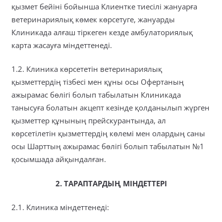
қызмет бейіні бойынша Клиентке тиесілі жануарға
ветеринариялық көмек көрсетуге, жануарды
Клиникада алғаш тіркеген кезде амбулаториялық
карта жасауға міндеттенеді.
1.2. Клиника көрсететін ветеринариялық
қызметтердің тізбесі мен құны осы Офертаның
ажырамас бөлігі болып табылатын Клиникада
танысуға болатын акцепт кезінде қолданылып жүрген
қызметтер құнының прейскурантында, ал
көрсетілетін қызметтердің көлемі мен олардың саны
осы Шарттың ажырамас бөлігі болып табылатын №1
қосымшада айқындалған.
2. ТАРАПТАРДЫҢ МІНДЕТТЕРІ
2.1. Клиника міндеттенеді: