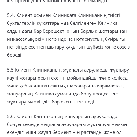
келтіргені үшін Клиника жауапты болмайды.
5.4. Клиент осымен Клиникаға Клиниканың тиісті
бухгалтерлік құжаттарында белгіленген Клиника
алдындағы бар берешекті оның барлық шоттарынан
инкассалық өкім негізінде не нотариустың бұйрығы
негізінде есептен шығару құқығын шүбәсіз және сөзсіз
береді.
5.5 Клиент Клиниканың жұқпалы ауруларды жұқтыру
қаупі жоғары орын екенін мойындайды және келіседі
және қабылданған сақтық шараларына қарамастан,
жануардың Клиника аумағында болу процесінде
жұқтыру мүмкіндігі бар екенін түсінеді.
5.6. Клиент Клиниканың жануардың ауруханада
болуы кезінде жұқпалы ауруларды жұқтыруы мүмкін
екендігі үшін жауап бермейтінін растайды және ол