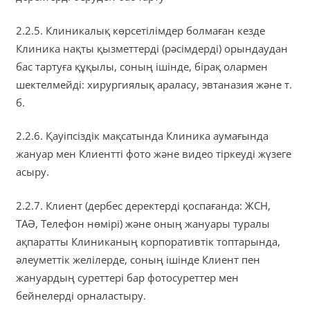
2.2.5. Клиникалық көрсетілімдер болмаған кезде
Клиника нақты қызметтерді (рәсімдерді) орындаудан
бас тартуға құқылы, соның ішінде, бірақ олармен
шектелмейді: хирургиялық араласу, эвтаназия және т.
б.
2.2.6. Қауіпсіздік мақсатында Клиника аумағында
жануар мен Клиентті фото және видео тіркеуді жүзеге
асыру.
2.2.7. Клиент (дербес деректерді қоспағанда: ЖСН,
ТАӘ, Телефон нөмірі) және оның жануары туралы
ақпаратты Клиниканың корпоративтік топтарында,
әлеуметтік желілерде, соның ішінде Клиент пен
жануардың суреттері бар фотосуреттер мен
бейнелерді орналастыру.