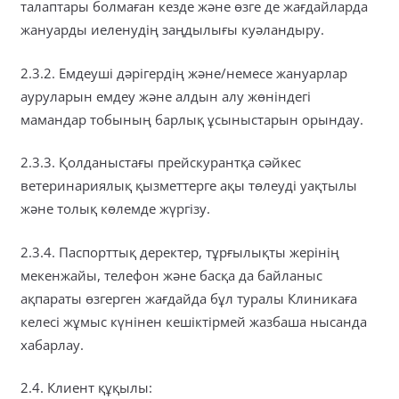
талаптары болмаған кезде және өзге де жағдайларда
жануарды иеленудің заңдылығы куәландыру.
2.3.2. Емдеуші дәрігердің және/немесе жануарлар
ауруларын емдеу және алдын алу жөніндегі
мамандар тобының барлық ұсыныстарын орындау.
2.3.3. Қолданыстағы прейскурантқа сәйкес
ветеринариялық қызметтерге ақы төлеуді уақтылы
және толық көлемде жүргізу.
2.3.4. Паспорттық деректер, тұрғылықты жерінің
мекенжайы, телефон және басқа да байланыс
ақпараты өзгерген жағдайда бұл туралы Клиникаға
келесі жұмыс күнінен кешіктірмей жазбаша нысанда
хабарлау.
2.4. Клиент құқылы: