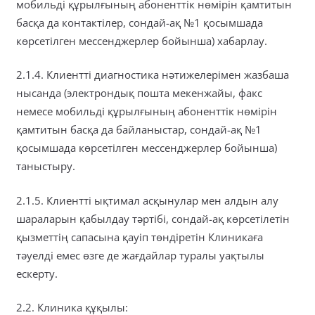
мобильді құрылғының абоненттік нөмірін қамтитын
басқа да контактілер, сондай-ақ №1 қосымшада
көрсетілген мессенджерлер бойынша) хабарлау.
2.1.4. Клиентті диагностика нәтижелерімен жазбаша
нысанда (электрондық пошта мекенжайы, факс
немесе мобильді құрылғының абоненттік нөмірін
қамтитын басқа да байланыстар, сондай-ақ №1
қосымшада көрсетілген мессенджерлер бойынша)
таныстыру.
2.1.5. Клиентті ықтимал асқынулар мен алдын алу
шараларын қабылдау тәртібі, сондай-ақ көрсетілетін
қызметтің сапасына қауіп төндіретін Клиникаға
тәуелді емес өзге де жағдайлар туралы уақтылы
ескерту.
2.2. Клиника құқылы: