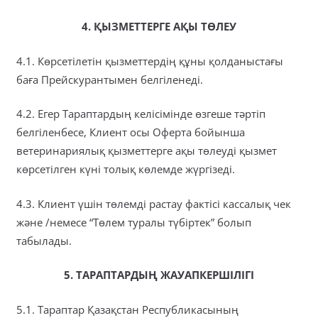
4. ҚЫЗМЕТТЕРГЕ АҚЫ ТӨЛЕУ
4.1. Көрсетілетін қызметтердің құны қолданыстағы
баға Прейскурантымен белгіленеді.
4.2. Егер Тараптардың келісімінде өзгеше тәртіп
белгіленбесе, Клиент осы Оферта бойынша
ветеринариялық қызметтерге ақы төлеуді қызмет
көрсетілген күні толық көлемде жүргізеді.
4.3. Клиент үшін төлемді растау фактісі кассалық чек
және /немесе “Төлем туралы түбіртек” болып
табылады.
5. ТАРАПТАРДЫҢ ЖАУАПКЕРШІЛІГІ
5.1. Тараптар Қазақстан Республикасының