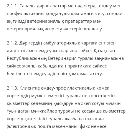
2.1.1. Сапалы дәрілік заттар мен әдістерді, емдеу мен
профилактиканы қолдануды қамтамасыз ету, сондай-
ақ тиімді ветеринариялық препараттар мен
ветеринариялық әсер ету әдістерін қолдану.
2.1.2. Дәрігердің амбулаториялық картаға енгізген
диагнозы мен емдеу жоспарына сәйкес Қазақстан
Республикасының Ветеринария туралы заңнамасына
сәйкес жалпы қабылданған практикаға сәйкес
белгіленген емдеу әдістерін қамтамасыз ету.
2.1.3. Клиентке емдеу-профилактикалық көмек
көрсетудің мүмкін еместігі туралы не көрсетілетін
қызметтер көлемінің қысқаруына әкеп соғуы мүмкін
туындаған мән-жайлар туралы не қосымша қызметтер
көрсету қажеттілігі туралы жазбаша нысанда
(электрондық пошта мекенжайы, факс немесе