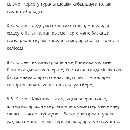
қызмет көрсету туралы шешім қабылдауға толық
жауапты болады.
8.3. Клиент емдеумен келісе отырып, жануарды
емдеуге бағытталған қызметтерге және басқа да
жануарларға күтім жасау шығындарына ақы төлеуге
келіседі
8.4. Клиент өз жануарларының Клиника мүлкіне,
Клиника қызметкерлеріне, Клиникада емделіп жатқан
басқа жануарларға, сондай-ақ үшінші тұлғаларға
келтірген зияны үшін толық жауап береді.
8.5. Клиент Клиниканы алдыңғы операциялар,
аллергиялар және көрсетілетін қызметтер мен емдеу
сапасына әсер етуі мүмкін басқа факторлар туралы
уақтылы және сенімді түрде хабардар етуге жауапты.