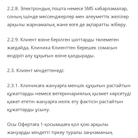
2.2.8. Электрондық пошта немесе SMS хабарламалар,
соның ішінде мессенджерлер мен әлеуметтік желілер
арқылы жарнамалық және өзге де ақпаратты жіберу.
2.2.9. Клиент өзіне берілген шоттарды төлемеген
жағдайда, Клиника Клиенттен берешек сомасын
өндіріп алу құқығын өзіне қалдырады.
2.3. Клиент міндеттенеді:
2.3.1. Клиникаға жануарға меншік құқығын растайтын
құжаттарды немесе ветеринариялық қызмет көрсетуді
қажет ететін жануарға иелік ету фактісін растайтын
құжаттарды ұсыну.
Осы Офертаға 1-қосымшаға қол қою арқылы
жануарды міндетті тіркеу туралы заңнаманың