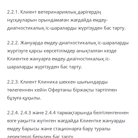
2.2.1. Клиент ветеринариялық дәрігердің
нұсқауларын орындамаған жағдайда емдеу-
диагностикалық іс-шараларды жүргізуден бас тарту.
2.2.2. Жануарда емдеу-диагностикалық іс-шараларды
жүргізуге қарсы көрсетілімдер анықталған кезде
Клиентке жануарға емдеу-диагностикалық іс-
шараларды жүргізуден бас тарту.
2.2.3. Клиент Клиника шеккен шығындарды
төлегеннен кейін Офертаны біржақты тәртіппен
бұзуға құқылы.
2.2.4. 2.4.3 және 2.4.4 тармақтарында белгіленгеннен
өзге уақытта жүгінген жағдайда Клиентке жануарды
емдеу барысы және стационарға бару туралы
деректерді беруден бас тарту