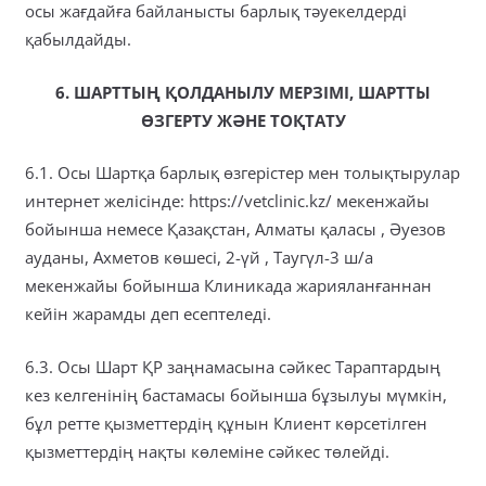
осы жағдайға байланысты барлық тәуекелдерді
қабылдайды.
6. ШАРТТЫҢ ҚОЛДАНЫЛУ МЕРЗІМІ, ШАРТТЫ
ӨЗГЕРТУ ЖӘНЕ ТОҚТАТУ
6.1. Осы Шартқа барлық өзгерістер мен толықтырулар
интернет желісінде: https://vetclinic.kz/ мекенжайы
бойынша немесе Қазақстан, Алматы қаласы , Әуезов
ауданы, Ахметов көшесі, 2-үй , Таугүл-3 ш/а
мекенжайы бойынша Клиникада жарияланғаннан
кейін жарамды деп есептеледі.
6.3. Осы Шарт ҚР заңнамасына сәйкес Тараптардың
кез келгенінің бастамасы бойынша бұзылуы мүмкін,
бұл ретте қызметтердің құнын Клиент көрсетілген
қызметтердің нақты көлеміне сәйкес төлейді.