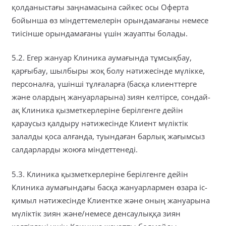
қолданыстағы заңнамасына сәйкес осы Оферта
бойынша өз міндеттемелерін орындамағаны немесе
тиісінше орындамағаны үшін жауапты болады.
5.2. Егер жануар Клиника аумағында тұмсықбау,
қарғыбау, шылбыры жоқ болу нәтижесінде мүлікке,
персоналға, үшінші тұлғаларға (басқа клиенттерге
және олардың жануарларына) зиян келтірсе, сондай-
ақ Клиника қызметкерлеріне берілгенге дейін
қараусыз қалдыру нәтижесінде Клиент мүліктік
залалды қоса алғанда, туындаған барлық жағымсыз
салдарларды жоюға міндеттенеді.
5.3. Клиника қызметкерлеріне берілгенге дейін
Клиника аумағындағы басқа жануарлармен өзара іс-
қимыл нәтижесінде Клиентке және оның жануарына
мүліктік зиян және/немесе денсаулыққа зиян