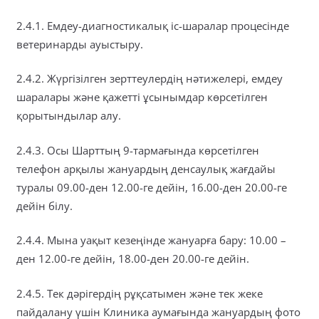
2.4.1. Емдеу-диагностикалық іс-шаралар процесінде
ветеринарды ауыстыру.
2.4.2. Жүргізілген зерттеулердің нәтижелері, емдеу
шаралары және қажетті ұсынымдар көрсетілген
қорытындылар алу.
2.4.3. Осы Шарттың 9-тармағында көрсетілген
телефон арқылы жануардың денсаулық жағдайы
туралы 09.00-ден 12.00-ге дейін, 16.00-ден 20.00-ге
дейін білу.
2.4.4. Мына уақыт кезеңінде жануарға бару: 10.00 –
ден 12.00-ге дейін, 18.00-ден 20.00-ге дейін.
2.4.5. Тек дәрігердің рұқсатымен және тек жеке
пайдалану үшін Клиника аумағында жануардың фото