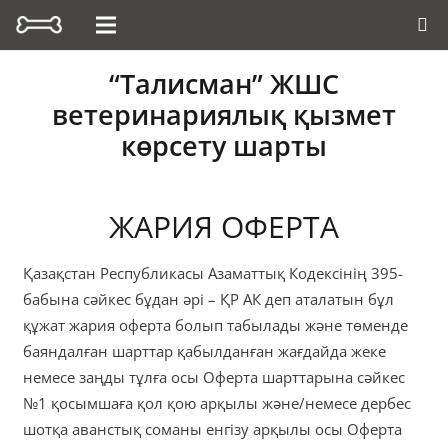
“Талисман” ЖШС
ветеринариялық қызмет
көрсету шарты
ЖАРИЯ ОФЕРТА
Қазақстан Республикасы Азаматтық Кодексінің 395-
бабына сәйкес бұдан әрі – ҚР АК деп аталатын бұл
құжат жария оферта болып табылады және төменде
баяндалған шарттар қабылданған жағдайда жеке
немесе заңды тұлға осы Оферта шарттарына сәйкес
№1 қосымшаға қол қою арқылы және/немесе дербес
шотқа аванстық соманы енгізу арқылы осы Оферта