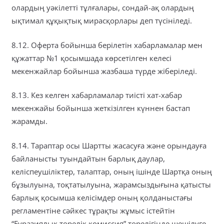
олардың уәкілетті тұлғалары, сондай-ақ олардың
ықтимал құқықтық мирасқорлары деп түсініледі.
8.12. Оферта бойынша берілетін хабарламалар мен
құжаттар №1 қосымшада көрсетілген келесі
мекенжайлар бойынша жазбаша түрде жіберіледі.
8.13. Кез келген хабарламалар тиісті хат-хабар
мекенжайы бойынша жеткізілген күннен бастап
жарамды.
8.14. Тараптар осы Шартты жасасуға және орындауға
байланысты туындайтын барлық даулар,
келіспеушіліктер, талаптар, оның ішінде Шартқа оның
бұзылуына, тоқтатылуына, жарамсыздығына қатысты
барлық қосымша келісімдер оның қолданыстағы
регламентіне сәйкес тұрақты жұмыс істейтін
“Еуразиялық төрелік комиссия” төрелігінде шешілуге